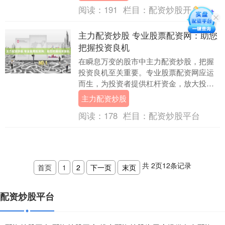
阅读：
191
栏目：
配资炒股开户
主力配资炒股 专业股票配资网：助您
把握投资良机
在瞬息万变的股市中主力配资炒股，把握
投资良机至关重要。专业股票配资网应运
而生，为投资者提供杠杆资金，放大投资
收益。 配资是指投资者以一定比例的保证
主力配资炒股
金向配资公司借....
阅读：
178
栏目：
配资炒股平台
共
2
页
12
条记录
首页
1
2
下一页
末页
配资炒股平台