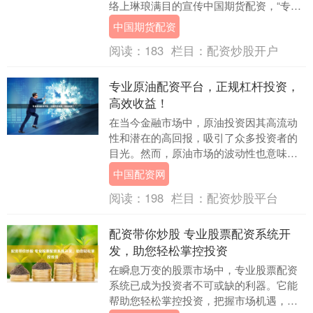
络上琳琅满目的宣传中国期货配资，“专业
配资平台排名”和“正规实盘公司推荐”成为
中国期货配资
投资者寻找....
阅读：
183
栏目：
配资炒股开户
专业原油配资平台，正规杠杆投资，
高效收益！
在当今金融市场中，原油投资因其高流动
性和潜在的高回报，吸引了众多投资者的
目光。然而，原油市场的波动性也意味着
较高的风险。如何在控制风险的同时追求
中国配资网
高效收益？专业原....
阅读：
198
栏目：
配资炒股平台
配资带你炒股 专业股票配资系统开
发，助您轻松掌控投资
在瞬息万变的股票市场中，专业股票配资
系统已成为投资者不可或缺的利器。它能
帮助您轻松掌控投资，把握市场机遇，实