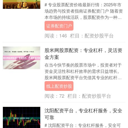
# 专业股票配资价格最新行情：2025年市
场趋势与投资者指南证券配资门户 随着资
本市场的持续活跃，股票配资作为一种杠
杆投资工具，正受到越来越多投资者的关
证券配资门户
注。本文....
阅读：
146
栏目：
配资炒股平台
股米网股票配资：专业杠杆，灵活资
金方案
在当今快节奏的股票市场中，投资者对于
资金灵活性和杠杆效率的需求日益增长。
股米网股票配资平台凭借其专业的杠杆服
务和灵活的资金方案，成为众多投资者优
线上配资炒股
化资金配置、提升....
阅读：
72
栏目：
配资炒股平台
沈阳配资平台，专业杠杆服务，安全
可靠
# 沈阳配资平台：专业杠杆服务，安全可