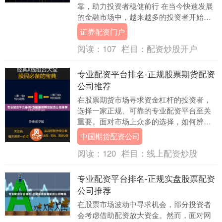
靠，助力投资者稳健前行 在当今快速发展
的金融市场中，越来越多的投资者开始关
注杠杆交易，希望通过合理的资金配置放
证券配资门户
大收益。而选....
阅读：
107
栏目：
配资炒股开户
专业配资平台排名-正规股票期货配资
公司推荐
在股票期货市场寻求资金杠杆的投资者，
选择一家正规、可靠的专业配资平台至关
重要。面对市场上众多的选择，如何辨别
优劣，找到真正安全合规的服务商？本文
中国期货配资公司
旨在提供一份客观....
阅读：
120
栏目：
线上配资炒股
专业配资平台排名-正规实盘股票配资
公司推荐
在股票市场波动中寻求机会，部分投资者
会考虑借助配资放大资金。然而，面对网