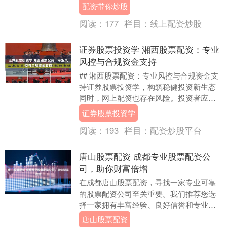
现财富增值。 * **放大收益：**杠杆资金可
配资带你炒股
以放大....
阅读：
177
栏目：
线上配资炒股
证券股票投资学 湘西股票配资：专业
风控与合规资金支持
## 湘西股票配资：专业风控与合规资金支
持证券股票投资学，构筑稳健投资新生态
同时，网上配资也存在风险。投资者应该
选择正规、可信的平台，避免遭遇非法平
证券股票投资学
台的欺诈行....
阅读：
193
栏目：
配资炒股平台
唐山股票配资 成都专业股票配资公
司，助你财富倍增
在成都唐山股票配资，寻找一家专业可靠
的股票配资公司至关重要。我们推荐您选
择一家拥有丰富经验、良好信誉和专业团
队的配资公司。 对于想要参与配资的投资
唐山股票配资
者，以下几点建....