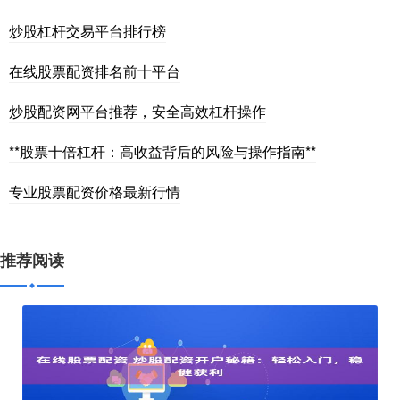
炒股杠杆交易平台排行榜
在线股票配资排名前十平台
炒股配资网平台推荐，安全高效杠杆操作
**股票十倍杠杆：高收益背后的风险与操作指南**
专业股票配资价格最新行情
推荐阅读