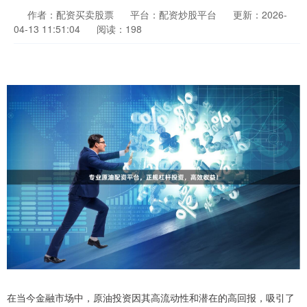
作者：配资买卖股票
平台：配资炒股平台
更新：2026-
04-13 11:51:04
阅读：198
在当今金融市场中，原油投资因其高流动性和潜在的高回报，吸引了