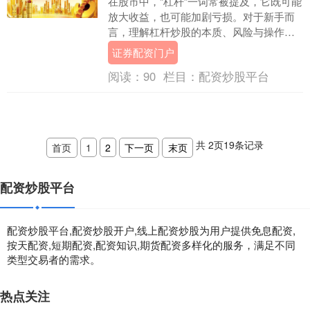
在股市中，“杠杆”一词常被提及，它既可能
放大收益，也可能加剧亏损。对于新手而
言，理解杠杆炒股的本质、风险与操作要
点，是避免踩坑的第一步。本文将为你系
证券配资门户
统梳理杠杆炒....
阅读：
90
栏目：
配资炒股平台
共
2
页
19
条记录
首页
1
2
下一页
末页
配资炒股平台
配资炒股平台,配资炒股开户,线上配资炒股为用户提供免息配资,
按天配资,短期配资,配资知识,期货配资多样化的服务，满足不同
类型交易者的需求。
热点关注