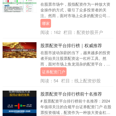
在股票市场中，股指配资作为一种放大资
金操作的方式，吸引了众多投资者的关
注。然而，面对市场上众多的配资公司，
如何选择一家正规、可靠的平台成为投资
哪家
者最关心的问题。本....
阅读：
162
栏目：
配资炒股开户
股票配资平台排行榜｜权威推荐
在股市波动加剧的当下，越来越多的投资
者开始关注股票配资这一杠杆工具。然
而，面对市场上鱼龙混杂的配资平台，如
何选择一家安全、合规、费率合理的平
证券配资门户
台，成为投资者的核心....
阅读：
54
栏目：
线上配资炒股
股票配资平台排行榜前十名推荐
# 股票配资平台排行榜前十名推荐：2024
年值得关注的合规平台证券配资门户 在股
票投资领域，配资作为一种放大资金杠杆