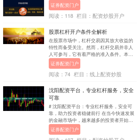
的方式，吸引了众多投资者的关注。然
证券配资门户
而，面对市....
阅读：
118
栏目：
配资炒股开户
股票杠杆开户条件全解析
在股票市场中，杠杆交易因其放大收益的
特性而备受关注。然而，杠杆交易并非人
人可参与，它有着严格的准入条件。本文
将全面解析股票杠杆开户的核心条件，帮
证券配资门户
助投资者在合规前....
阅读：
74
栏目：
线上配资炒股
沈阳配资平台，专业杠杆服务，安全
可靠
# 沈阳配资平台：专业杠杆服务，安全可
靠，助力投资者稳健前行 在当今快速发展
的金融市场中，越来越多的投资者开始关
注杠杆交易，希望通过合理的资金配置放
证券配资门户
大收益。而选....
阅读：
107
栏目：
配资炒股开户