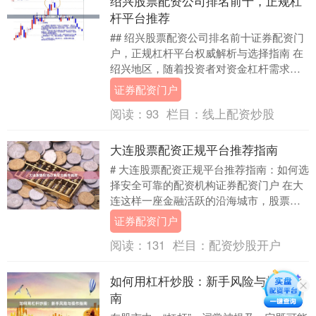
绍兴股票配资公司排名前十，正规杠
杆平台推荐
## 绍兴股票配资公司排名前十证券配资门
户，正规杠杆平台权威解析与选择指南 在
绍兴地区，随着投资者对资金杠杆需求的
增加，选择一家正规、可靠的股票配资公
证券配资门户
司变得至关....
阅读：
93
栏目：
线上配资炒股
大连股票配资正规平台推荐指南
# 大连股票配资正规平台推荐指南：如何选
择安全可靠的配资机构证券配资门户 在大
连这样一座金融活跃的沿海城市，股票配
资因其放大资金、提升盈利空间的特点，
证券配资门户
吸引了大量....
阅读：
131
栏目：
配资炒股开户
如何用杠杆炒股：新手风险与操作指
南