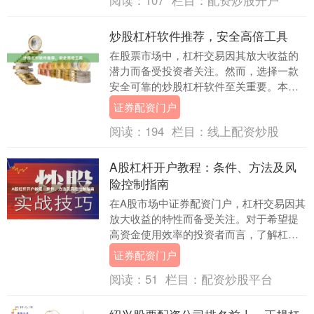
炒股杠杆软件推荐，安全高倍工具
在股票市场中，杠杆交易因其放大收益的
潜力而备受投资者关注。然而，选择一款
安全可靠的炒股杠杆软件至关重要。本文
将为您推荐几款市场口碑良好、安全性高
证券配资门户
且提供合理倍数的....
阅读：
194
栏目：
线上配资炒股
A股杠杆开户教程：条件、方法及风
险控制指南
在A股市场中证券配资门户，杠杆交易因其
放大收益的特性而备受关注。对于希望提
高资金使用效率的投资者而言，了解杠杆
开户的条件、方法以及风险控制策略至关
证券配资门户
重要。本文将为....
阅读：
51
栏目：
配资炒股平台