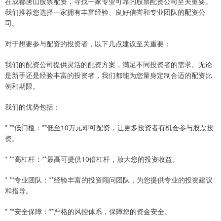
在成都唐山股票配资，寻找一家专业可靠的股票配资公司至关重要。
我们推荐您选择一家拥有丰富经验、良好信誉和专业团队的配资公
司。
对于想要参与配资的投资者，以下几点建议至关重要：
我们的配资公司提供灵活的配资方案，满足不同投资者的需求。无论
是新手还是经验丰富的投资者，我们都能为您量身定制合适的配资比
例和期限。
我们的优势包括：
* **低门槛：**低至10万元即可配资，让更多投资者有机会参与股票投
资。
* **高杠杆：**最高可提供10倍杠杆，放大您的投资收益。
* **专业团队：**经验丰富的投资顾问团队，为您提供专业的投资建议
和指导。
* **安全保障：**严格的风控体系，保障您的资金安全。