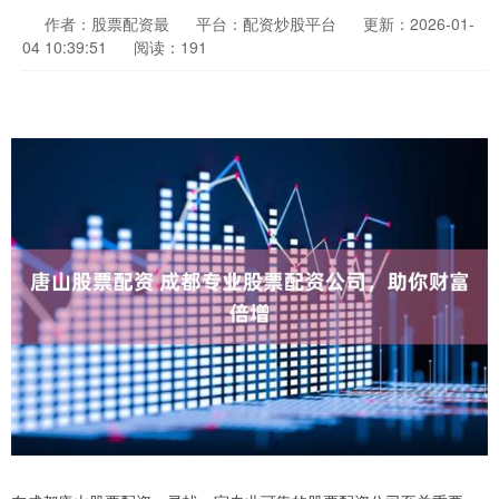
作者：股票配资最
平台：配资炒股平台
更新：2026-01-
04 10:39:51
阅读：191