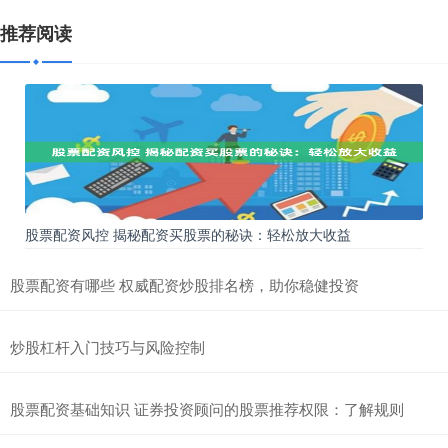
推荐阅读
股票配资风控 揭秘配资买股票的秘诀：轻松放大收益
股票配资有哪些 权威配资炒股排名榜，助你稳健投资
炒股杠杆入门技巧与风险控制
股票配资基础知识 证券投资顾问的股票推荐权限：了解规则