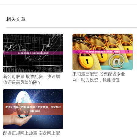
相关文章
耒阳股票配资 股票配资专业
新公司股票 股票配资：快速增
网：助力投资，稳健增值
值还是高风险陷阱？
配资正规网上炒股 实盘网上配