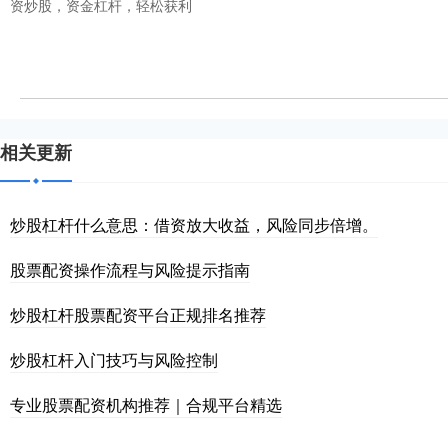
资炒股，资金杠杆，轻松获利
相关更新
炒股杠杆什么意思：借资放大收益，风险同步倍增。
股票配资操作流程与风险提示指南
炒股杠杆股票配资平台正规排名推荐
炒股杠杆入门技巧与风险控制
专业股票配资机构推荐｜合规平台精选