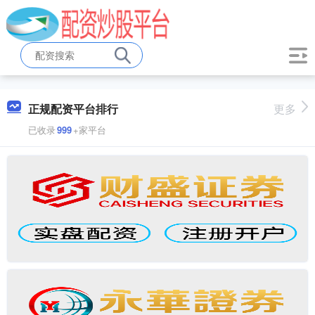
正规配资平台排行
更多
已收录
999
+家平台