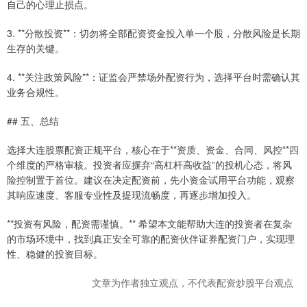
自己的心理止损点。
3. **分散投资**：切勿将全部配资资金投入单一个股，分散风险是长期
生存的关键。
4. **关注政策风险**：证监会严禁场外配资行为，选择平台时需确认其
业务合规性。
## 五、总结
选择大连股票配资正规平台，核心在于**资质、资金、合同、风控**四
个维度的严格审核。投资者应摒弃“高杠杆高收益”的投机心态，将风
险控制置于首位。建议在决定配资前，先小资金试用平台功能，观察
其响应速度、客服专业性及提现流畅度，再逐步增加投入。
**投资有风险，配资需谨慎。** 希望本文能帮助大连的投资者在复杂
的市场环境中，找到真正安全可靠的配资伙伴证券配资门户，实现理
性、稳健的投资目标。
文章为作者独立观点，不代表配资炒股平台观点