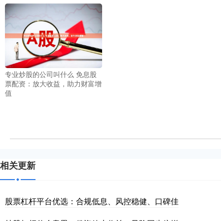
专业炒股的公司叫什么 免息股
票配资：放大收益，助力财富增
值
相关更新
股票杠杆平台优选：合规低息、风控稳健、口碑佳