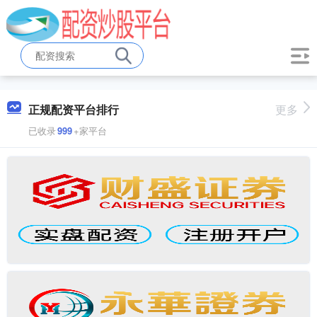
正规配资平台排行
更多
已收录
999
+家平台