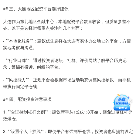
## 三、大连地区配资平台选择建议
大连作为东北地区金融中心，本地配资平台数量较多，但质量参差不
齐。以下是选择时需重点关注的几个方面：
- **本地化服务**：建议优先选择在大连有实体办公地址的平台，方便
实地考察与沟通。
- **行业口碑**：通过投资者论坛、社群、评价网站了解平台历史记
录，警惕有投诉、纠纷的平台。
- **风控能力**：正规平台会根据市场波动动态调整风控参数，而非机
械执行固定平仓线。
## 四、配资投资注意事项
1. **合理控制杠杆比例**：建议新手从1:2或1:3开始，避免过度杠杆导
致爆仓。
2. **设置个人止损线**：即使平台有强制平仓线，投资者也应提前设定