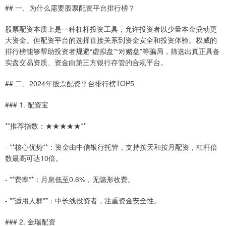
## 一、为什么需要股票配资平台排行榜？
股票配资本质上是一种杠杆投资工具，允许投资者以少量本金撬动更
大资金。但配资平台的选择直接关系到资金安全和投资体验。权威的
排行榜能够帮助投资者规避“虚拟盘”“对赌盘”等骗局，筛选出真正具备
实盘交易资质、资金由第三方银行存管的合规平台。
## 二、2024年股票配资平台排行榜TOP5
### 1. 配资宝
**推荐指数：★★★★★**
- **核心优势**：资金由中信银行托管，支持按天和按月配资，杠杆倍
数最高可达10倍。
- **费率**：月息低至0.6%，无隐形收费。
- **适用人群**：中长线投资者，注重资金安全性。
### 2. 金瑞配资