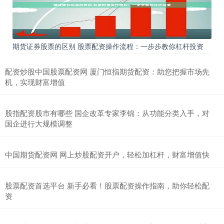
期货证券股票的区别 股票配资操作流程：一步步教你杠杆投资
配资炒股中国股票配资网 厦门恒指期货配资：助您把握市场先
机，实现财富增值
股指配资股市有哪些 国企改革专家李锦：从功能分类入手，对
国企进行大规模调整
中国期货配资网 网上炒股配资开户，轻松加杠杆，财富增值快
股票配资首选平台 新手必看！股票配资操作指南，助你轻松配
资