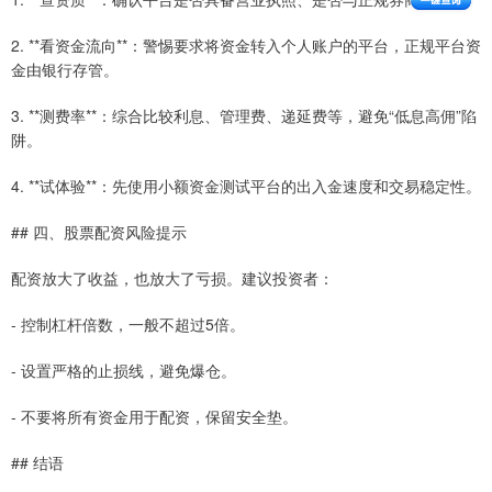
2. **看资金流向**：警惕要求将资金转入个人账户的平台，正规平台资
金由银行存管。
3. **测费率**：综合比较利息、管理费、递延费等，避免“低息高佣”陷
阱。
4. **试体验**：先使用小额资金测试平台的出入金速度和交易稳定性。
## 四、股票配资风险提示
配资放大了收益，也放大了亏损。建议投资者：
- 控制杠杆倍数，一般不超过5倍。
- 设置严格的止损线，避免爆仓。
- 不要将所有资金用于配资，保留安全垫。
## 结语