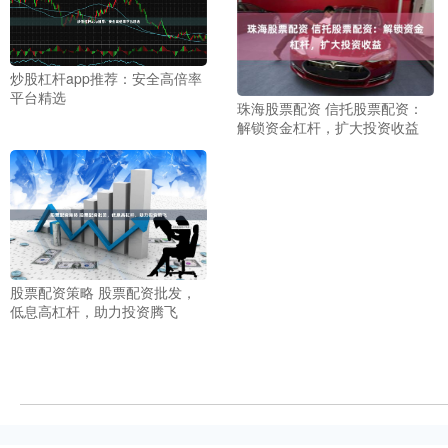
炒股杠杆app推荐：安全高倍率
平台精选
珠海股票配资 信托股票配资：
解锁资金杠杆，扩大投资收益
股票配资策略 股票配资批发，
低息高杠杆，助力投资腾飞