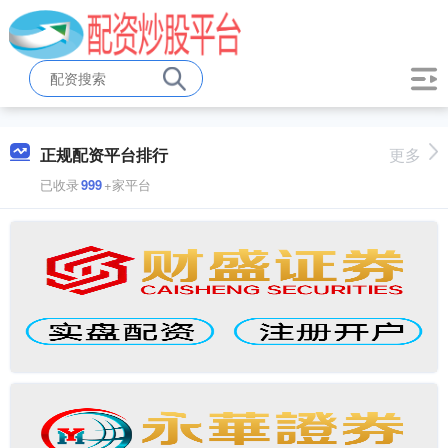
正规配资平台排行
更多
已收录
999
+家平台