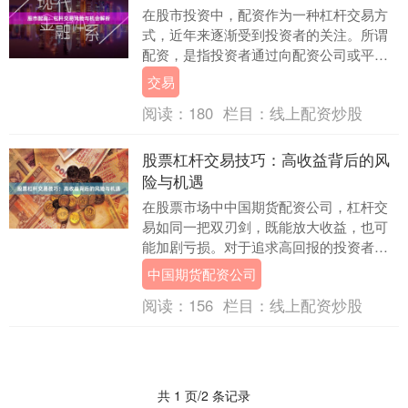
在股市投资中，配资作为一种杠杆交易方
式，近年来逐渐受到投资者的关注。所谓
配资，是指投资者通过向配资公司或平台
借入资金，放大自身投资本金，从而在股
交易
市中获得更高收益....
阅读：
180
栏目：
线上配资炒股
股票杠杆交易技巧：高收益背后的风
险与机遇
在股票市场中中国期货配资公司，杠杆交
易如同一把双刃剑，既能放大收益，也可
能加剧亏损。对于追求高回报的投资者而
言，了解杠杆交易的技巧、风险与机遇，
中国期货配资公司
是实现财务目标的....
阅读：
156
栏目：
线上配资炒股
共 1 页/2 条记录