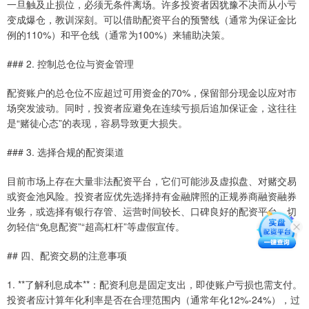
一旦触及止损位，必须无条件离场。许多投资者因犹豫不决而从小亏
变成爆仓，教训深刻。可以借助配资平台的预警线（通常为保证金比
例的110%）和平仓线（通常为100%）来辅助决策。
### 2. 控制总仓位与资金管理
配资账户的总仓位不应超过可用资金的70%，保留部分现金以应对市
场突发波动。同时，投资者应避免在连续亏损后追加保证金，这往往
是“赌徒心态”的表现，容易导致更大损失。
### 3. 选择合规的配资渠道
目前市场上存在大量非法配资平台，它们可能涉及虚拟盘、对赌交易
或资金池风险。投资者应优先选择持有金融牌照的正规券商融资融券
业务，或选择有银行存管、运营时间较长、口碑良好的配资平台。切
勿轻信“免息配资”“超高杠杆”等虚假宣传。
## 四、配资交易的注意事项
1. **了解利息成本**：配资利息是固定支出，即使账户亏损也需支付。
投资者应计算年化利率是否在合理范围内（通常年化12%-24%），过