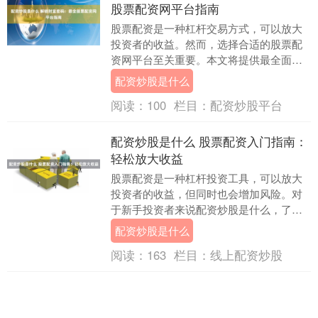
股票配资网平台指南
股票配资是一种杠杆交易方式，可以放大
投资者的收益。然而，选择合适的股票配
资网平台至关重要。本文将提供最全面的
股票配资网平台指南，帮助您做出明智的
配资炒股是什么
决策。 * **....
阅读：
100
栏目：
配资炒股平台
配资炒股是什么 股票配资入门指南：
轻松放大收益
股票配资是一种杠杆投资工具，可以放大
投资者的收益，但同时也会增加风险。对
于新手投资者来说配资炒股是什么，了解
股票配资的基本知识至关重要。 正规配资
配资炒股是什么
线上炒股门户经....
阅读：
163
栏目：
线上配资炒股