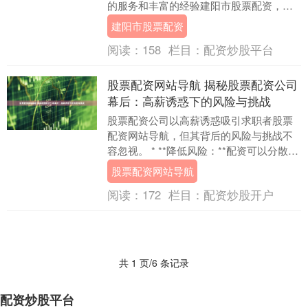
的服务和丰富的经验建阳市股票配资，为
投资者提供资金杠杆，助力其投资，创造
建阳市股票配资
财富。 * **....
阅读：
158
栏目：
配资炒股平台
股票配资网站导航 揭秘股票配资公司
幕后：高薪诱惑下的风险与挑战
股票配资公司以高薪诱惑吸引求职者股票
配资网站导航，但其背后的风险与挑战不
容忽视。 * **降低风险：**配资可以分散投
资风险。当市场波动时，配资可以帮助投
股票配资网站导航
资者降....
阅读：
172
栏目：
配资炒股开户
共 1 页/6 条记录
配资炒股平台