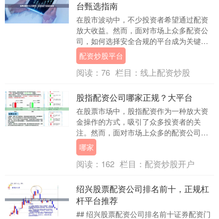
台甄选指南
在股市波动中，不少投资者希望通过配资
放大收益。然而，面对市场上众多配资公
司，如何选择安全合规的平台成为关键。
本文为您梳理股票配资靠谱公司的甄选标
配资炒股平台
准，助您避开风险....
阅读：
76
栏目：
线上配资炒股
股指配资公司哪家正规？大平台
在股票市场中，股指配资作为一种放大资
金操作的方式，吸引了众多投资者的关
注。然而，面对市场上众多的配资公司，
如何选择一家正规、可靠的平台成为投资
哪家
者最关心的问题。本....
阅读：
162
栏目：
配资炒股开户
绍兴股票配资公司排名前十，正规杠
杆平台推荐
## 绍兴股票配资公司排名前十证券配资门