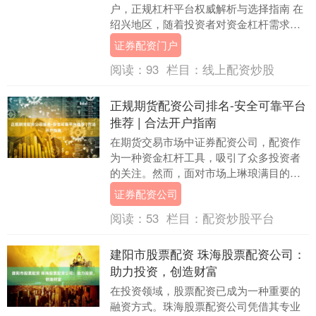
户，正规杠杆平台权威解析与选择指南 在
绍兴地区，随着投资者对资金杠杆需求的
增加，选择一家正规、可靠的股票配资公
证券配资门户
司变得至关....
阅读：
93
栏目：
线上配资炒股
正规期货配资公司排名-安全可靠平台
推荐 | 合法开户指南
在期货交易市场中证券配资公司，配资作
为一种资金杠杆工具，吸引了众多投资者
的关注。然而，面对市场上琳琅满目的配
资公司，如何选择安全可靠的正规平台，
证券配资公司
并完成合法开户，....
阅读：
53
栏目：
配资炒股平台
建阳市股票配资 珠海股票配资公司：
助力投资，创造财富
在投资领域，股票配资已成为一种重要的
融资方式。珠海股票配资公司凭借其专业