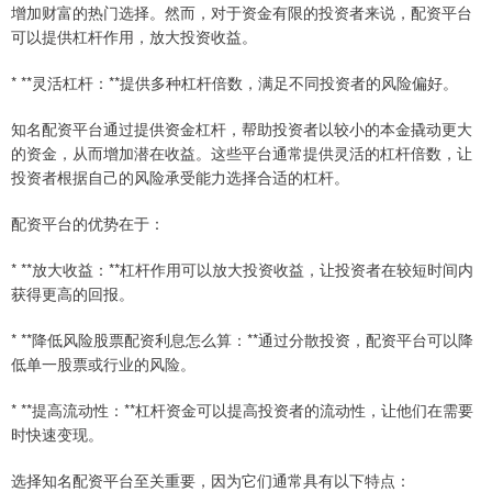
增加财富的热门选择。然而，对于资金有限的投资者来说，配资平台
可以提供杠杆作用，放大投资收益。
* **灵活杠杆：**提供多种杠杆倍数，满足不同投资者的风险偏好。
知名配资平台通过提供资金杠杆，帮助投资者以较小的本金撬动更大
的资金，从而增加潜在收益。这些平台通常提供灵活的杠杆倍数，让
投资者根据自己的风险承受能力选择合适的杠杆。
配资平台的优势在于：
* **放大收益：**杠杆作用可以放大投资收益，让投资者在较短时间内
获得更高的回报。
* **降低风险股票配资利息怎么算：**通过分散投资，配资平台可以降
低单一股票或行业的风险。
* **提高流动性：**杠杆资金可以提高投资者的流动性，让他们在需要
时快速变现。
选择知名配资平台至关重要，因为它们通常具有以下特点：