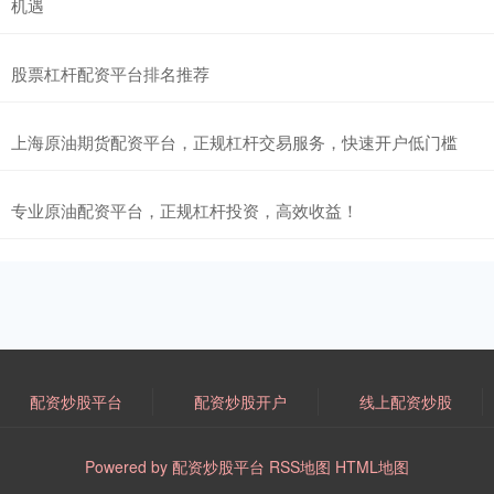
机遇
股票杠杆配资平台排名推荐
上海原油期货配资平台，正规杠杆交易服务，快速开户低门槛
专业原油配资平台，正规杠杆投资，高效收益！
配资炒股平台
配资炒股开户
线上配资炒股
Powered by
配资炒股平台
RSS地图
HTML地图