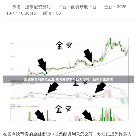
作者：股市配资技巧
平台：配资炒股平台
更新：2025-
10-17 10:36:45
阅读：96
在当今快节奏的金融市场中股票配资利息怎么算，炒股已成为许多人