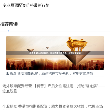
专业股票配资价格最新行情
推荐阅读
股操盘 西安期货配资：助你把握市场先机，实现财富增值
场外股票配资经营 【科普】产后女性需注意，拒绝“尴尬病”——
盆底脱垂
个股操盘 香港恒指期货配资：助力投资者放大收益，把握市场