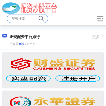
正规配资平台排行
更多
已收录
999
+家平台