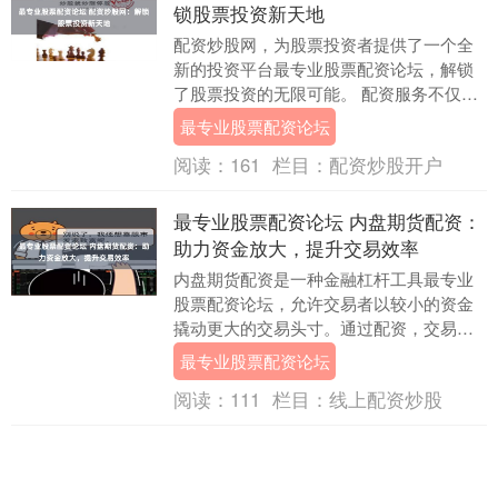
锁股票投资新天地
配资炒股网，为股票投资者提供了一个全
新的投资平台最专业股票配资论坛，解锁
了股票投资的无限可能。 配资服务不仅能
放大收益，还能有效控制风险。平台采用
最专业股票配资论坛
严格的风控措施....
阅读：
161
栏目：
配资炒股开户
最专业股票配资论坛 内盘期货配资：
助力资金放大，提升交易效率
内盘期货配资是一种金融杠杆工具最专业
股票配资论坛，允许交易者以较小的资金
撬动更大的交易头寸。通过配资，交易者
可以放大资金，从而提高潜在收益。 选择
最专业股票配资论坛
可靠的港股配资....
阅读：
111
栏目：
线上配资炒股