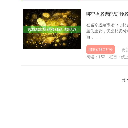
哪里有股票配资 炒
在当今股票市场中，配
至关重要，优选配资网
而，....
更新
哪里有股票配资
阅读：
152
栏目：
线
共 