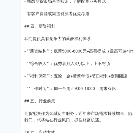
- 熟悉期货市场基本知识，了解配资业务模式
- 有客户资源或渠道资源者优先考虑
## 四、薪资福利
我们提供具有竞争力的薪酬福利体系：
- **薪资结构**：底薪5000-8000元+高额提成（最高可达4
- **综合收入**：优秀者月入3万以上，上不封顶
- **福利保障**：五险一金+带薪年假+节日福利+定期团建
- **工作时间**：周一至周五9:00-18:00，周末双休
## 五、行业前景
期货配资作为金融衍生服务，近年来市场需求持续增长。随
我们，您将站在行业风口，抓住财富机遇。
## 六、应聘方式