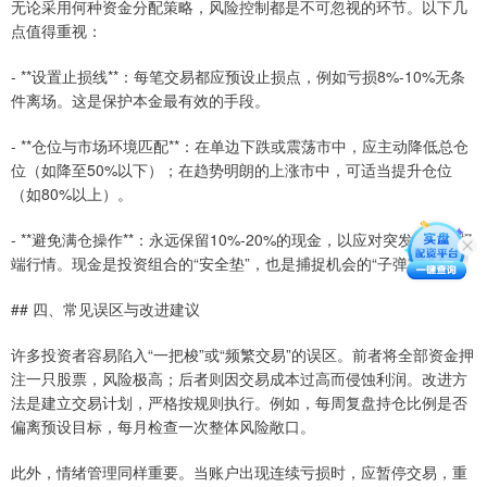
无论采用何种资金分配策略，风险控制都是不可忽视的环节。以下几
点值得重视：
- **设置止损线**：每笔交易都应预设止损点，例如亏损8%-10%无条
件离场。这是保护本金最有效的手段。
- **仓位与市场环境匹配**：在单边下跌或震荡市中，应主动降低总仓
位（如降至50%以下）；在趋势明朗的上涨市中，可适当提升仓位
（如80%以上）。
- **避免满仓操作**：永远保留10%-20%的现金，以应对突发机会或极
端行情。现金是投资组合的“安全垫”，也是捕捉机会的“子弹”。
## 四、常见误区与改进建议
许多投资者容易陷入“一把梭”或“频繁交易”的误区。前者将全部资金押
注一只股票，风险极高；后者则因交易成本过高而侵蚀利润。改进方
法是建立交易计划，严格按规则执行。例如，每周复盘持仓比例是否
偏离预设目标，每月检查一次整体风险敞口。
此外，情绪管理同样重要。当账户出现连续亏损时，应暂停交易，重