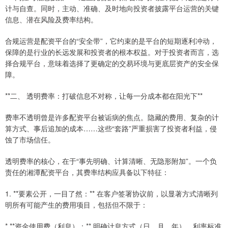
计与自查。同时，主动、准确、及时地向投资者披露平台运营的关键
信息、潜在风险及费率结构。
合规运营是配资平台的“安全带”，它约束的是平台的短期逐利冲动，
保障的是行业的长远发展和投资者的根本权益。对于投资者而言，选
择合规平台，意味着选择了更确定的交易环境与更底层资产的安全保
障。
**二、 透明费率：打破信息不对称，让每一分成本都在阳光下**
费率不透明曾是许多配资平台被诟病的焦点。隐藏的费用、复杂的计
算方式、事后追加的成本……这些“套路”严重损害了投资者利益，侵
蚀了市场信任。
透明费率的核心，在于“事先明确、计算清晰、无隐形附加”。一个负
责任的湘潭配资平台，其费率结构应具备以下特征：
1. **要素公开，一目了然：** 在客户签署协议前，以显著方式清晰列
明所有可能产生的费用项目，包括但不限于：
* **资金使用费（利息）：** 明确计息方式（日、月、年）、利率标准