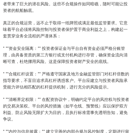
者带来了巨大的潜在风险。这些不合规操作如同暗礁，随时可能让投
资者的航船触底。
真正的合规运营，远不止于取得一纸牌照或满足最低监管要求。它意
味着平台必须将风险控制与投资者保护置于商业利益之上，构建起一
套贯穿业务全流程的严谨体系：
* **资金安全隔离：** 投资者保证金与平台自有资金必须严格分账管
理，由具备资质的第三方银行或支付机构进行存管，确保资金流向清
晰可查，杜绝挪用风险。这是保障投资者财产安全的底线。
* **合规杠杆设置：** 严格遵守国家及地方金融监管部门对杠杆倍数的
指导要求，不盲目追求高杠杆诱惑客户。平台应建立与投资者风险承
受能力评估相匹配的杠杆提供机制，进行充分的风险提示。
* **清晰界定权限：** 在配资协议中，明确约定平台的风控权与投资者
的交易决策权。平台的风控措施（如平仓线、预警线）应以保护双方
利益、防止风险无限扩大为目的，且执行标准需事先透明告知，避免
争议。
* **内控与信息披露：** 建立完善的内部合规与风控制度，定期进行审