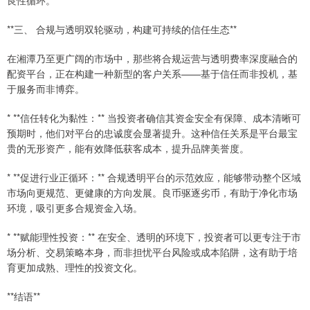
**三、 合规与透明双轮驱动，构建可持续的信任生态**
在湘潭乃至更广阔的市场中，那些将合规运营与透明费率深度融合的
配资平台，正在构建一种新型的客户关系——基于信任而非投机，基
于服务而非博弈。
* **信任转化为黏性：** 当投资者确信其资金安全有保障、成本清晰可
预期时，他们对平台的忠诚度会显著提升。这种信任关系是平台最宝
贵的无形资产，能有效降低获客成本，提升品牌美誉度。
* **促进行业正循环：** 合规透明平台的示范效应，能够带动整个区域
市场向更规范、更健康的方向发展。良币驱逐劣币，有助于净化市场
环境，吸引更多合规资金入场。
* **赋能理性投资：** 在安全、透明的环境下，投资者可以更专注于市
场分析、交易策略本身，而非担忧平台风险或成本陷阱，这有助于培
育更加成熟、理性的投资文化。
**结语**