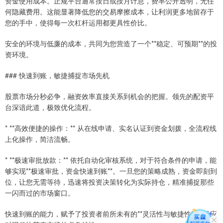
资金使用成本。正规平台通常按日或按月计息，费率公开透明，无任
何隐藏费用。这能显著降低您的交易摩擦成本，让利润更多地留存于
您的手中，使得每一次杠杆运用都更具性价比。
安全的环境与低廉的成本，共同为您营造了一个**稳定、可预期**的投
资环境。
### 快速到账，敏捷捕捉市场先机
股票市场分秒必争，融资效率直接关系到机会的把握。领先的配资平
台深谙此道，极致优化流程。
* **高效便捷的操作：** 从在线申请、实名认证到资金划拨，全流程线
上化操作，简洁流畅。
* **极速审批放款：** 依托自动化审核系统，对于符合条件的申请，能
够实现**极速审批，资金快速到账**。一旦您的策略成熟，资金即刻到
位，让您无需等待，迅速将投资决策转化为实际持仓，精准捕捉那些
一闪而过的市场窗口。
快速到账的能力，赋予了投资者前所未有的**灵活性与敏捷性**，是应