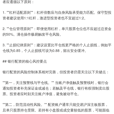
者应遵循以下原则：
1. **杠杆适配原则**：杠杆倍数应与自身风险承受能力匹配。保守型投
资者建议使用1:1杠杆，激进型投资者也不宜超过1:2。
2. **仓位管理原则**：即便使用杠杆，单只股票仓位也不应超过总资金
的50%。满仓操作极易触发平仓风险。
3. **止损纪律原则**：建议设置比平仓线更严格的个人止损线，例如平
仓线为0.85，个人止损线可设为0.88，留出安全缓冲。
## 银行配资的核心风控要点
银行配资的风险控制体系相对完善，但投资者仍需关注以下关键点：
**第一，关注预警线与平仓线。** 当账户净值触及预警线时，银行会
通知投资者补充保证金或减仓；若触及平仓线，银行有权强制卖出股
票。投资者应时刻关注账户净值，避免被动平仓。
**第二，防范流动性风险。** 配资账户通常只能交易沪深主板股票，
且单只股票持仓受限。若持有小盘股或成交量较低的股票，可能面临