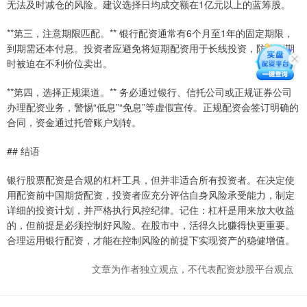
无法及时减仓的风险。建议选择日均成交额在1亿元以上的蓝筹股。
**第三，注意期限匹配。** 银行配资通常有6个月至1年的固定期限，
到期需还本付息。投资者应避免将短期配资用于长线投资，防止到期
时被迫在不利价位卖出。
**第四，选择正规渠道。** 务必通过银行、信托公司或正规证券公司
办理配资业务，警惕“低息”“免息”等虚假宣传。正规配资会签订明确的
合同，资金通过托管账户划转。
## 结语
银行股票配资是合规的杠杆工具，但并非适合所有投资者。在决定使
用配资前中国期货配资，投资者应充分评估自身风险承受能力，制定
详细的投资计划，并严格执行风控纪律。记住：杠杆是用来放大收益
的，但前提是必须控制好风险。在股市中，活得久比赚得快更重要。
合理运用银行配资，才能在控制风险的前提下实现资产的稳健增值。
文章为作者独立观点，不代表配资炒股平台观点