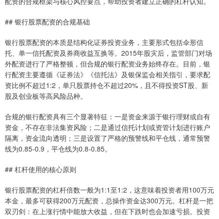
配资的合规框架与核心风控要点，帮助投资者建立正确的杠杆认知。
## 银行股票配资的合规基础
银行股票配资的本质是结构化证券投资业务，主要形式包括伞形信
托、单一信托配资及券商收益互换等。2015年股灾后，监管部门对场
外配资进行了严格整顿，但合规的银行配资业务始终存在。目前，银
行配资主要遵循《证券法》《信托法》及银保监会相关指引，要求配
资比例不超过1:2，单只股票持仓不超过20%，且不得投资ST股、新
股及创业板等高风险品种。
合规的银行配资具有三个显著特征：一是资金来源于银行理财或自有
资金，不存在非法集资风险；二是通过信托计划或资管计划进行账户
隔离，资金流向透明；三是设置了严格的预警线和平仓线，通常预警
线为0.85-0.9，平仓线为0.8-0.85。
## 杠杆使用的核心原则
银行股票配资的杠杆倍数一般为1:1至1:2，这意味着投资者用100万元
本金，最多可获得200万元配资，总操作资金达300万元。杠杆是一把
双刃剑：在上涨行情中能放大收益，但在下跌时也会加速亏损。投资